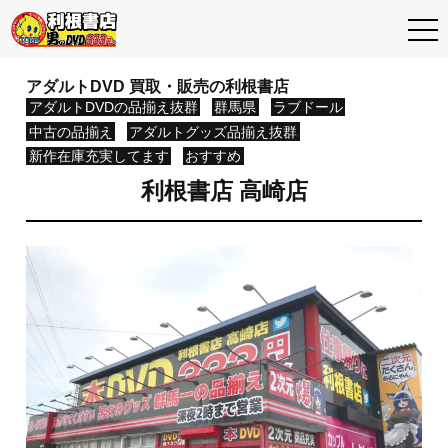
アダルトDVD 買取・販売の利根書店
利根書店トップ
アダルトDVDの品揃え抜群
群馬県
ラブドール
中古の品揃え
アダルトグッズ品揃え抜群
新作在庫充実してます
おすすめ
最新情報
利根書店 高崎店
イベント情報
近くの利根書店を探す
店舗サービス
買取について
よくある質問