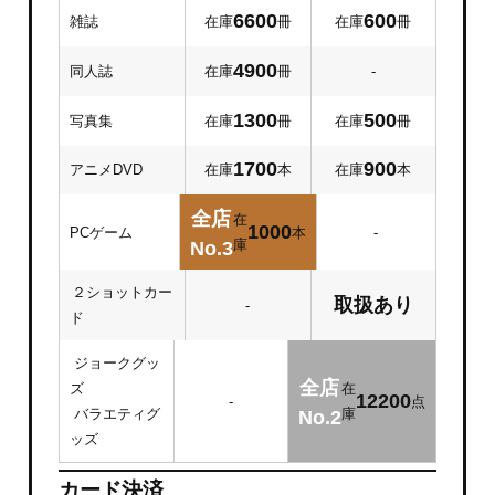
6600
600
雑誌
在庫
冊
在庫
冊
4900
同人誌
在庫
冊
-
1300
500
写真集
在庫
冊
在庫
冊
1700
900
アニメDVD
在庫
本
在庫
本
全店
在
1000
PCゲーム
本
-
庫
No.3
２ショットカー
取扱あり
-
ド
ジョークグッ
全店
ズ
在
12200
-
点
バラエティグ
庫
No.2
ッズ
カード決済