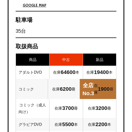
GOOGLE MAP
駐車場
35台
取扱商品
商品
中古
新品
64600
19400
アダルトDVD
在庫
本
在庫
本
全店
在
6200
1900
コミック
在庫
冊
冊
庫
No.3
コミック（成人
3700
3200
在庫
冊
在庫
冊
向け）
5500
2200
グラビアDVD
在庫
本
在庫
本