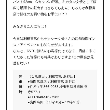
バスト92cm、Gカップの巨乳、キカタン女優として幅
広く活躍中の笹倉杏（ささくらあん）ちゃんが利根書
店で皆様のお買い物をお手伝い？！
みなさまこんにちは！
今日は利根書店からセクシー女優さんの店舗訪問イン
ストアイベントのお知らせがあります。
なんと、DVDご購入のお客様だけでなく、店舗に来て
くださった皆様にも特典がありますよ♪この機会は見
逃せない！
開
【１店舗目：利根書店 深谷店】
催
●訪問店舗名：利根書店 深谷店
日
●住所：〒366-0033 埼玉県深谷市国済
時
寺577-1
●TEL:048-501-7982
●訪問時間：11時50分～12時40分