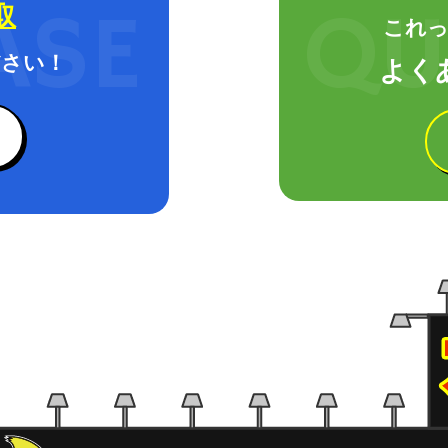
取
これっ
さい！
よく