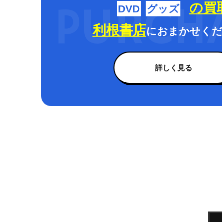
の買
DVD
グッズ
利根書店
におまかせくだ
詳しく見る