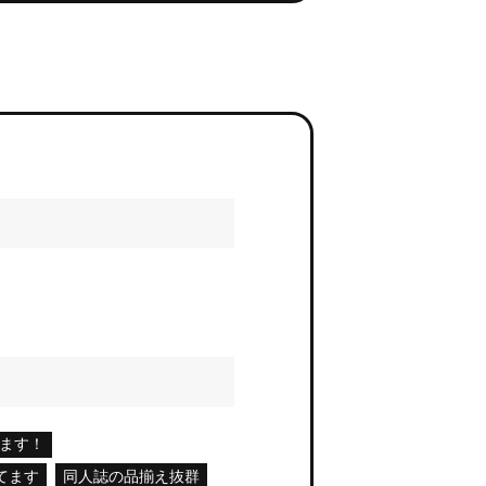
ます！
てます
同人誌の品揃え抜群