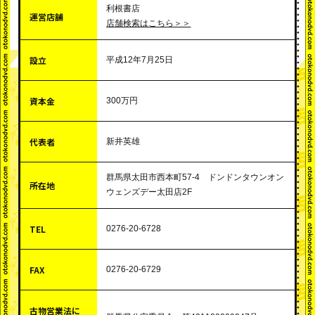
会社概要
利根書店
運営店舗
店舗検索はこちら＞＞
メディア掲載情報
設立
平成12年7月25日
採用情報
資本金
300万円
法人の皆さまへ
代表者
新井英雄
群馬県太田市西本町57-4 ドンドンタウンオン
お問い合わせ
所在地
ウェンズデー太田店2F
TEL
0276-20-6728
FAX
0276-20-6729
古物営業法に