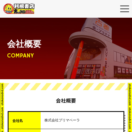
利根書店トップ
会社概要
最新情報
COMPANY
イベント情報
近くの利根書店を探す
店舗サービス
会社概要
買取について
よくある質問
会社名
株式会社プリマベーラ