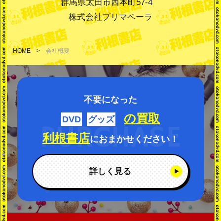
群馬県太田市西本町57-4
株式会社プリマベーラ
HOME
会社概要
不要になった
の買取
DVD
グッズ
利根書店
におまかせください！
詳しく見る